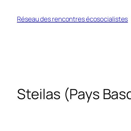
Aller
au
Réseau des rencontres écosocialistes
contenu
Steilas (Pays Bas