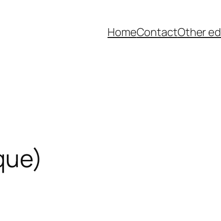
Home
Contact
Other ed
que)