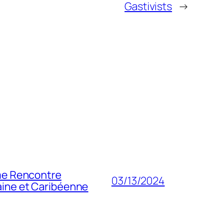
Gastivists
→
ème Rencontre
03/13/2024
caine et Caribéenne