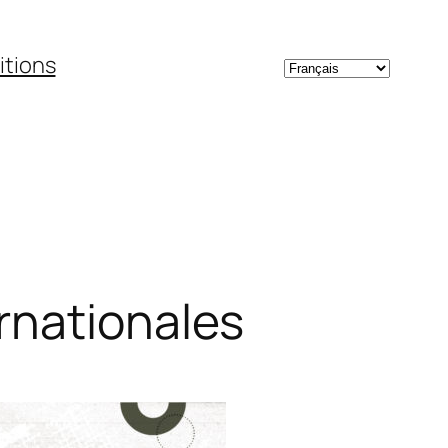
Choisir
itions
une
langue
rnationales