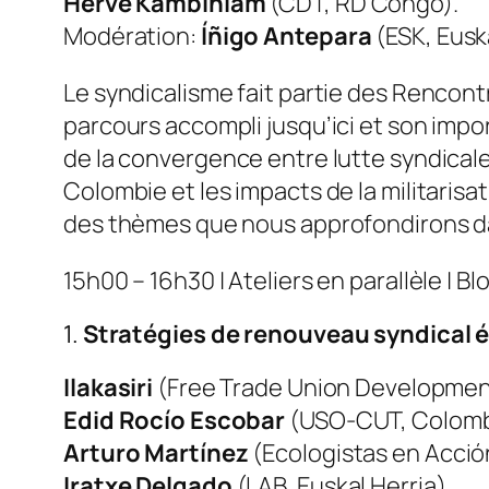
Herve Kambiniam
(CDT, RD Congo).
Modération:
Íñigo Antepara
(ESK, Eusk
Le syndicalisme fait partie des Rencontr
parcours accompli jusqu’ici et son imp
de la convergence entre lutte syndicale
Colombie et les impacts de la militari
des thèmes que nous approfondirons dan
15h00 – 16h30 | Ateliers en parallèle | Blo
1.
Stratégies de renouveau syndical é
Ilakasiri
(Free Trade Union Development
Edid Rocío Escobar
(USO-CUT, Colombi
Arturo Martínez
(Ecologistas en Acció
Iratxe Delgado
(LAB, Euskal Herria).