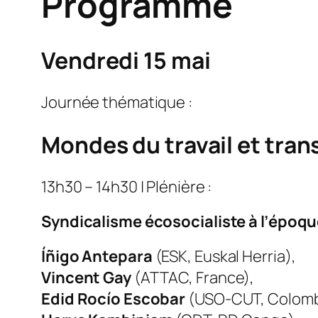
Programme
Vendredi 15 mai
Journée thématique :
Mondes du travail et tra
13h30 – 14h30 | Plénière :
Syndicalisme écosocialiste à l’époq
Íñigo Antepara
(ESK, Euskal Herria),
Vincent Gay
(ATTAC, France),
Edid Rocío Escobar
(USO-CUT, Colomb