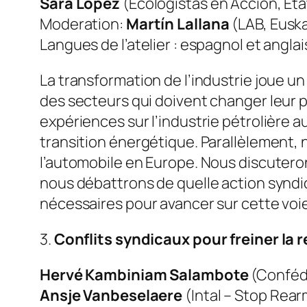
Sara López
(Ecologistas en Acción, Ét
Moderation:
Martín Lallana
(LAB, Euska
Langues de l’atelier : espagnol et anglai
La transformation de l’industrie joue un
des secteurs qui doivent changer leur 
expériences sur l’industrie pétrolière au
transition énergétique. Parallèlement, 
l’automobile en Europe. Nous discuterons
nous débattrons de quelle action syndic
nécessaires pour avancer sur cette voie
3.
Conflits syndicaux pour freiner la r
Hervé Kambiniam Salambote
(Confédé
Ansje Vanbeselaere
(Intal – Stop Rear