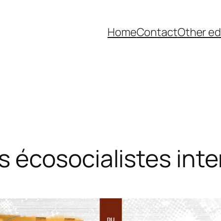
Home
Contact
Other ed
 écosocialistes inte