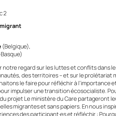
c 2
t migrant
e
(Belgique),
-Basque)
 notre regard sur les luttes et conflits dans l
nautés, des territoires – et sur le prolétariat 
aitons le faire pour réfléchir à l’importance 
ur impulser une transition écosocialiste. Po
du projet Le ministère du Care partageront le
 elles migrantes et sans papiers. En nous insp
iences des participant·es et réfléchir : Pour