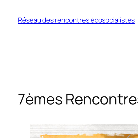
Aller
au
Réseau des rencontres écosocialistes
contenu
7èmes Rencontres