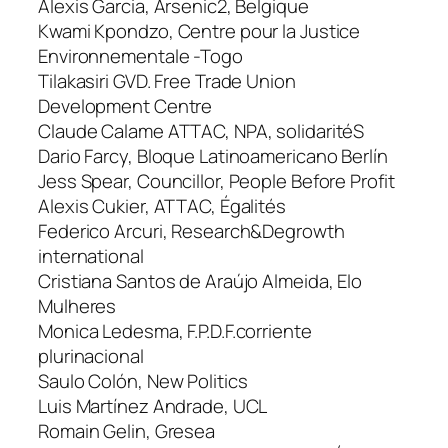
Alexis Garcia, Arsenic2, Belgique
Kwami Kpondzo, Centre pour la Justice
Environnementale -Togo
Tilakasiri GVD. Free Trade Union
Development Centre
Claude Calame ATTAC, NPA, solidaritéS
Dario Farcy, Bloque Latinoamericano Berlín
Jess Spear, Councillor, People Before Profit
Alexis Cukier, ATTAC, Égalités
Federico Arcuri, Research&Degrowth
international
Cristiana Santos de Araújo Almeida, Elo
Mulheres
Monica Ledesma, F.P.D.F.corriente
plurinacional
Saulo Colón, New Politics
Luis Martínez Andrade, UCL
Romain Gelin, Gresea