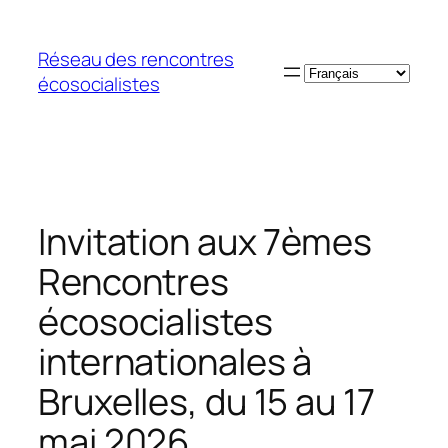
Aller
au
Réseau des rencontres
contenu
Choisir
écosocialistes
une
langue
Invitation aux 7èmes
Rencontres
écosocialistes
internationales à
Bruxelles, du 15 au 17
mai 2026