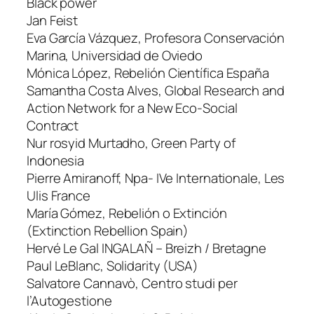
Black power
Jan Feist
Eva García Vázquez, Profesora Conservación
Marina, Universidad de Oviedo
Mónica López, Rebelión Científica España
Samantha Costa Alves, Global Research and
Action Network for a New Eco-Social
Contract
Nur rosyid Murtadho, Green Party of
Indonesia
Pierre Amiranoff, Npa- IVe Internationale, Les
Ulis France
María Gómez, Rebelión o Extinción
(Extinction Rebellion Spain)
Hervé Le Gal INGALAÑ – Breizh / Bretagne
Paul LeBlanc, Solidarity (USA)
Salvatore Cannavò, Centro studi per
l’Autogestione