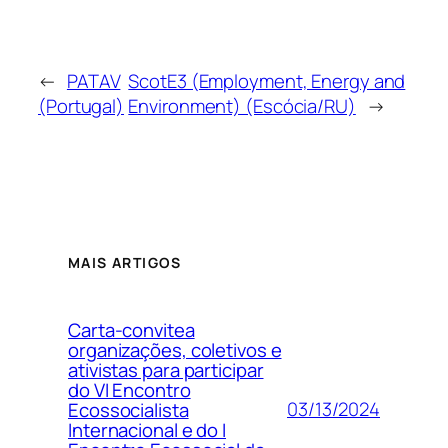
←
PATAV
ScotE3 (Employment, Energy and
(Portugal)
Environment) (Escócia/RU)
→
MAIS ARTIGOS
Carta-convitea
organizações, coletivos e
ativistas para participar
do VI Encontro
03/13/2024
Ecossocialista
Internacional e do I