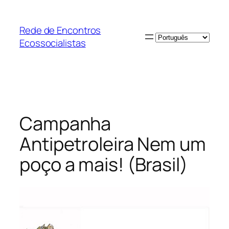
Saltar
para
Rede de Encontros
o
Escolha
Ecossocialistas
conteúdo
um
idioma
Campanha
Antipetroleira Nem um
poço a mais! (Brasil)